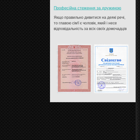
Професійна стеження за дружиною
Якщо правильно дивитися на деякі речі,
то главою сім'ї є чоловік, який і несе
відповідальність за всіх своїх домочадців