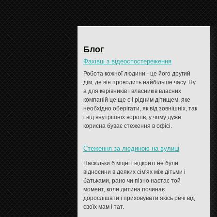
Блог
Фахівці з відеоспостереження
Робота кожної людини - це його другий
дім, де він проводить найбільше часу. Ну
а для керівників і власників власних
компаній це ще є і рідним дітищем, яке
необхідно оберігати, як від зовнішніх, так
і від внутрішніх ворогів, у чому дуже
корисна буває стеження в офісі.
Стеження за людиною на вулиці
Наскільки б міцні і відкриті не були
відносини в деяких сім'ях між дітьми і
батьками, рано чи пізно настає той
момент, коли дитина починає
дорослішати і приховувати якісь речі від
своїх мам і тат.