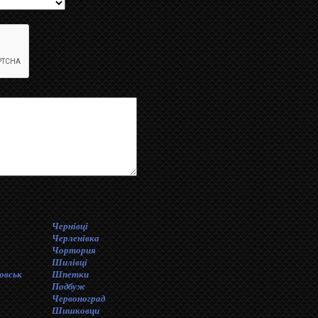
Чернівці
Черленівка
Чортория
Шилiвцi
овськ
Шпетки
Подбуж
Червоноград
Шишковци