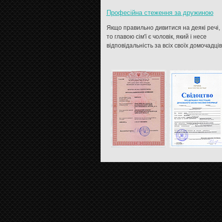
Професійна стеження за дружиною
Якщо правильно дивитися на деякі речі,
то главою сім'ї є чоловік, який і несе
відповідальність за всіх своїх домочадців