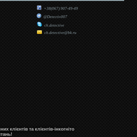
+38(067) 907-49-49
@Detectiv007
ch.detective
ch.detective@bk.ru
их клієнтів та клієнтів-інкогніто
итань!