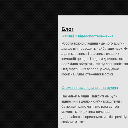
Блог
Фахівці з відеоспостереження
Робота кожної людини - це його другий
дім, де він проводить найбільше часу. Ну
а для керівників і власників власних
компаній це ще є і рідним дітищем, яке
необхідно оберігати, як від зовнішніх, та
і від внутрішніх ворогів, у чому дуже
корисна буває стеження в офісі.
Стеження за людиною на вулиці
Наскільки б міцні і відкриті не були
відносини в деяких сім'ях між дітьми і
батьками, рано чи пізно настає той
момент, коли дитина починає
дорослішати і приховувати якісь речі від
своїх мам і тат.