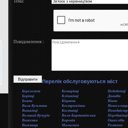
Тема:
Повідомлення :
Перелік обслуговуються міст
Берегомет
Комарівці
Недобоївці
Борівці
Клішківці
Давидів
Бояни
Кiцмань
Вікно
Валя Кузьмина
Кострижівка
Новоселиця
Вашківці
Костинцi
Новодністр
Великий Кучурів
Воля-Бартатівська
Перебиківці
Виженка
Коровія
Ошихліби
Вижниця
Мамалига
Розтоки