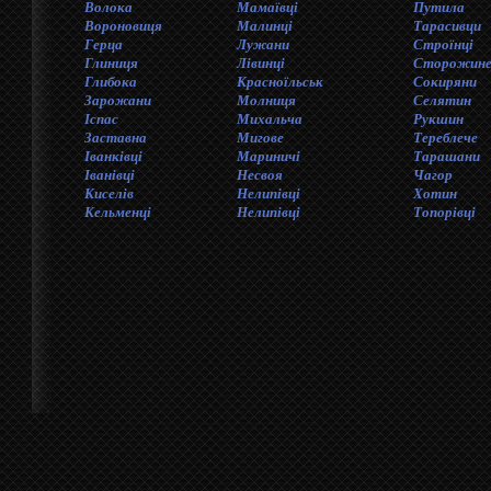
Волока
Мамаївцi
Путила
Вороновиця
Малинці
Тарасивци
Герца
Лужани
Строїнці
Глиниця
Лівинці
Сторожине
Глибока
Красноїльськ
Сокиряни
Зарожани
Молниця
Селятин
Iспас
Михальча
Рукшин
Заставна
Мигове
Тереблече
Іванківці
Мариничі
Тарашани
Іванiвцi
Несвоя
Чагор
Киселів
Нелипівці
Хотин
Кельменці
Нелипівці
Топорівці