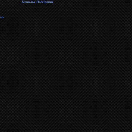
Банилів-Підгірний
ць