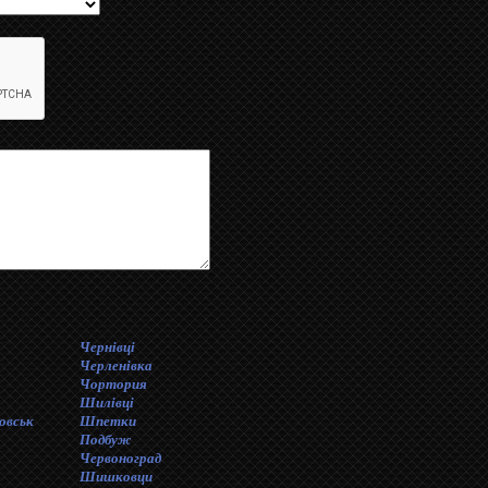
Чернівці
Черленівка
Чортория
Шилiвцi
овськ
Шпетки
Подбуж
Червоноград
Шишковци