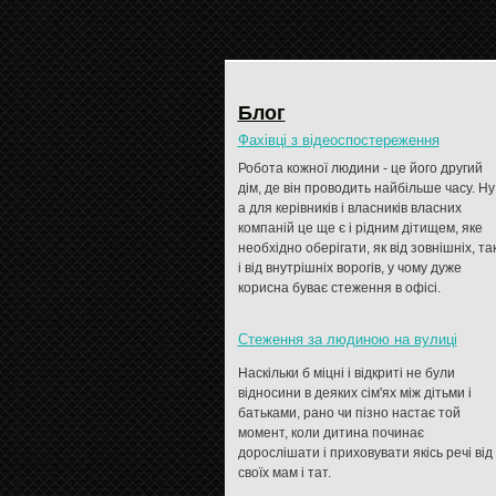
Блог
Фахівці з відеоспостереження
Робота кожної людини - це його другий
дім, де він проводить найбільше часу. Ну
а для керівників і власників власних
компаній це ще є і рідним дітищем, яке
необхідно оберігати, як від зовнішніх, та
і від внутрішніх ворогів, у чому дуже
корисна буває стеження в офісі.
Стеження за людиною на вулиці
Наскільки б міцні і відкриті не були
відносини в деяких сім'ях між дітьми і
батьками, рано чи пізно настає той
момент, коли дитина починає
дорослішати і приховувати якісь речі від
своїх мам і тат.