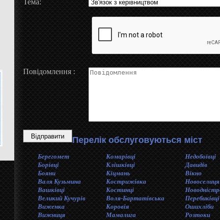
Тема:
Повідомлення :
Перелік обслуговуються міст
Берегомет
Комарівці
Недобоївці
Борівці
Клішківці
Давидів
Бояни
Кiцмань
Вікно
Валя Кузьмина
Кострижівка
Новоселиця
Вашківці
Костинцi
Новодністр
Великий Кучурів
Воля-Бартатівська
Перебиківці
Виженка
Коровія
Ошихліби
Вижниця
Мамалига
Розтоки