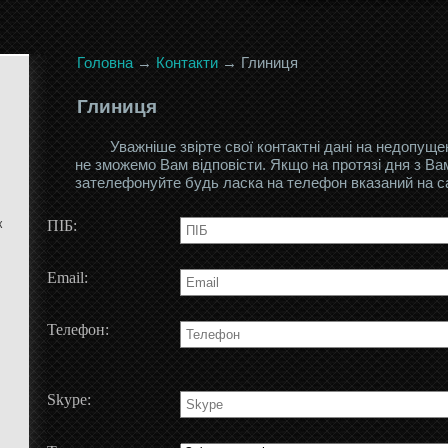
Головна
→
Контакти
→
Глиниця
Глиниця
Уважніше звірте свої контактні дані на недопущ
не зможемо Вам відповісти. Якщо на протязі дня з Ва
зателефонуйте будь ласка на телефон вказаний на сай
к
ПІБ:
Email:
Телефон:
Skype: