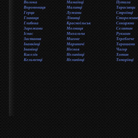
Волока
Мамаївцi
Путила
Вороновиця
Малинці
Тарасивци
Герца
Лужани
Строїнці
Глиниця
Лівинці
Сторожине
Глибока
Красноїльськ
Сокиряни
Зарожани
Молниця
Селятин
Iспас
Михальча
Рукшин
Заставна
Мигове
Тереблече
Іванківці
Мариничі
Тарашани
Іванiвцi
Несвоя
Чагор
Киселів
Нелипівці
Хотин
Кельменці
Нелипівці
Топорівці