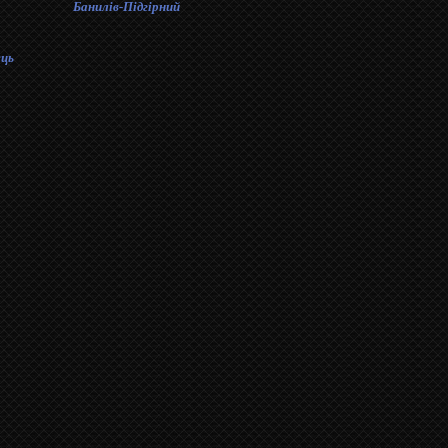
Банилів-Підгірний
ць