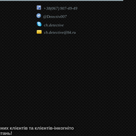
+38(067) 907-49-49
@Detectiv007
ch.detective
ch.detective@bk.ru
их клієнтів та клієнтів-інкогніто
итань!