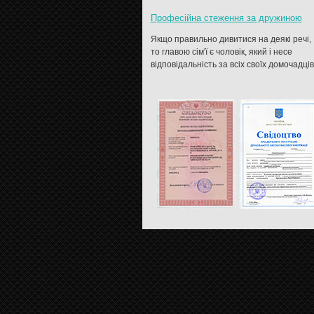
Професійна стеження за дружиною
Якщо правильно дивитися на деякі речі,
то главою сім'ї є чоловік, який і несе
відповідальність за всіх своїх домочадців